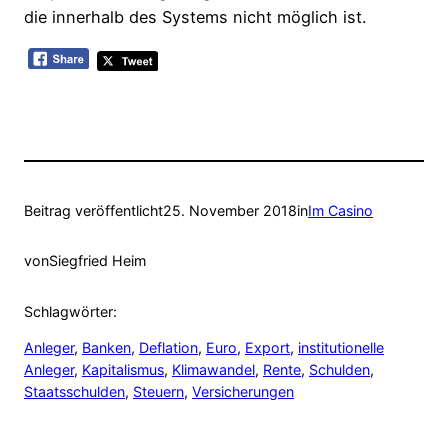
die innerhalb des Systems nicht möglich ist.
Beitrag veröffentlicht
25. November 2018
in
Im Casino
von
Siegfried Heim
Schlagwörter:
Anleger
, 
Banken
, 
Deflation
, 
Euro
, 
Export
, 
institutionelle
Anleger
, 
Kapitalismus
, 
Klimawandel
, 
Rente
, 
Schulden
, 
Staatsschulden
, 
Steuern
, 
Versicherungen