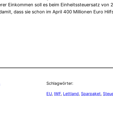
erer Einkommen soll es beim Einheitssteuersatz von 
mit, dass sie schon im April 400 Millionen Euro Hilf
n
Schlagwörter:
EU
, 
IWF
, 
Lettland
, 
Sparpaket
, 
Steu