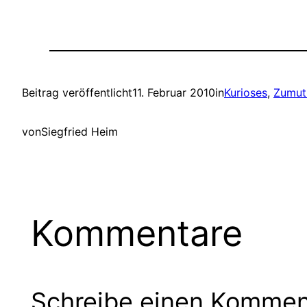
Beitrag veröffentlicht
11. Februar 2010
in
Kurioses
, 
Zumut
von
Siegfried Heim
Kommentare
Schreibe einen Kommen