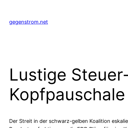
Zum
Inhalt
springen
gegenstrom.net
Lustige Steue
Kopfpauschale
Der Streit in der schwarz-gelben Koalition eskal