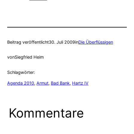
Beitrag veröffentlicht
30. Juli 2009
in
Die Überflüssigen
von
Siegfried Heim
Schlagwörter:
Agenda 2010
, 
Armut
, 
Bad Bank
, 
Hartz IV
Kommentare