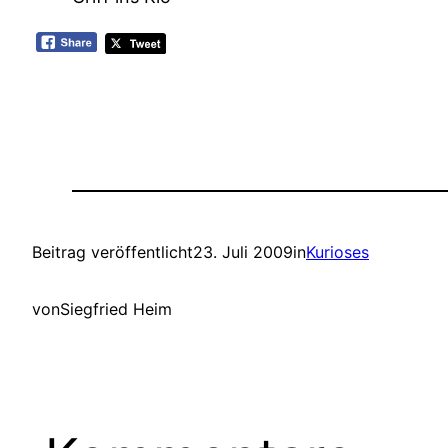
Beitrag veröffentlicht
23. Juli 2009
in
Kurioses
von
Siegfried Heim