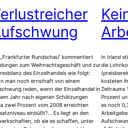
erlustreicher
Kei
ufschwung
Arb
 „Frankfurter Rundschau“ kommentiert
In Irland s
dungen zum Weihnachtsgeschäft und zur
die Lohnko
resbilanz des Einzelhandels wie folgt:
(preisberei
n man noch ernsthaft von einem
kosteten i
schwung reden, wenn der Einzelhandel in
Zeitraums 
sem Jahr nach eigenen Schätzungen
Prozent un
a zwei Prozent vom 2008 erreichten
es noch 0,3
atzniveau einbüßt?… Es liegt an den
Arbeitgebe
erkschaften, ob sie es schaffen, unter
Aufschwung