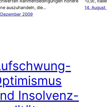
chwerten Rahmenbedingungen höhere
-0,9), Ital
ne auszuhandeln, die…
14. August
 Dezember 2009
ufschwung-
ptimismus
nd Insolvenz-