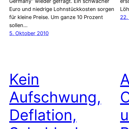
Germany“ wieder gefragt. Ein schwacher
ers
Euro und niedrige Lohnstückkosten sorgen
Löh
für kleine Preise. Um ganze 10 Prozent
22.
sollen…
5. Oktober 2010
Kein
A
Aufschwung,
O
Deflation,
u