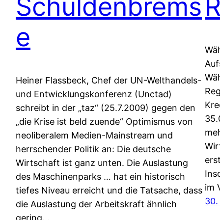
Schuldenbrems
R
e
Wäh
Auf
Wäh
Heiner Flassbeck, Chef der UN-Welthandels-
Reg
und Entwicklungskonferenz (Unctad)
Kre
schreibt in der „taz“ (25.7.2009) gegen den
35.
„die Krise ist beld zuende“ Optimismus von
meh
neoliberalem Medien-Mainstream und
Wir
herrschender Politik an: Die deutsche
ers
Wirtschaft ist ganz unten. Die Auslastung
Ins
des Maschinenparks … hat ein historisch
im 
tiefes Niveau erreicht und die Tatsache, dass
30.
die Auslastung der Arbeitskraft ähnlich
gering…